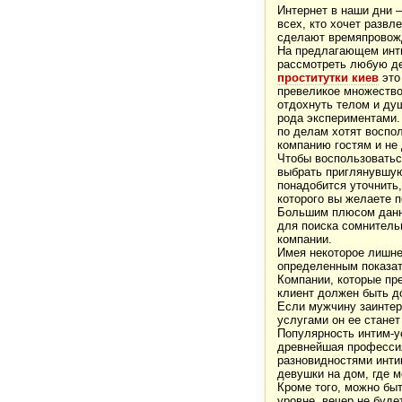
Интернет в наши дни 
всех, кто хочет развл
сделают времяпровожд
На предлагающем инти
рассмотреть любую де
проститутки киев
это
превеликое множество:
отдохнуть телом и душ
рода экспериментами.
по делам хотят воспол
компанию гостям и не 
Чтобы воспользоватьс
выбрать приглянувшую
понадобится уточнить,
которого вы желаете 
Большим плюсом данног
для поиска сомнитель
компании.
Имея некоторое лишнее
определенным показат
Компании, которые пр
клиент должен быть до
Если мужчину заинтер
услугами он ее стане
Популярность интим-ус
древнейшая профессия
разновидностями инти
девушки на дом, где м
Кроме того, можно бы
уровне, вечер не буде