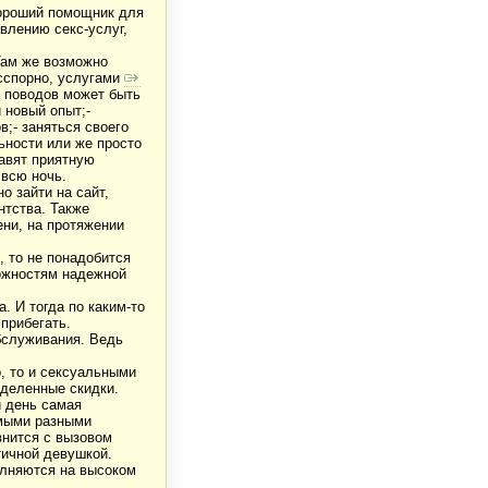
хороший помощник для
влению секс-услуг,
Там же возможно
сспорно, услугами
А поводов может быть
 новый опыт;-
в;- заняться своего
ьности или же просто
тавят приятную
 всю ночь.
 зайти на сайт,
нтства. Также
ени, на протяжении
, то не понадобится
можностям надежной
. И тогда по каким-то
прибегать.
бслуживания. Ведь
, то и сексуальными
еделенные скидки.
й день самая
амыми разными
внится с вызовом
тичной девушкой.
олняются на высоком