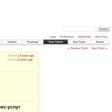
Login
Preferences
Help/Guide
About Trac
Timeline
Roadmap
View Tickets
New Ticket
Search
←
Previous Ticket
Next Ticket
→
Opened
13 years ago
Closed
13 years ago
екс-услуг