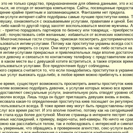
– это не только средство, предназначенное для обмена данными, это и 
ечься, не отходя от монитора компьютера. Сайты, посвященные предоста
ение крайне приятным и запоминающимся. Фантазиям нет предела.
м-услуги интернет-сайте подобраны самые лучшие проститутки киева. 
вушку, ознакомиться с оказываемыми услугами, правилами и ценой. Бе
 либо какой-то другой город захотят воспользоваться многие мужчины. 
 - приятно порадовать партнеров по бизнесу или товарища; - приобрести
ой;- почувствовать себя желанным;- избавиться от всяческих комплексо
 Многочисленные гости столицы, приезжая посмотреть достопримечател
ьзоваться интим-услугами. Потому как проститутки украины всегда сос
дадут им умереть со скуки. Они могут приехать на час либо остаться на
я интим-услугами прекрасных и привлекательных леди вполне достаточно
ся девочку и связаться по контактному телефону с представителем аге
 в каком месте вы с девушкой хотите встретиться, а также отрезок врем
пользоваться услугами. Все предпочтения будут соблюдены.
о сервиса считается то, что если понадобились проститутки в украине
ных услуг выезжать куда-либо, в любое время можно прибегнуть к воз
 время, существует возможность просмотреть анкеты проституток киева
елям возможно подобрать девочек, к услугам которых можно все время 
едоставляют сексуальные услуги, значительную роль отводят уровню о
волен всегда. Лишь тогда он будет приглашать девушек вновь и вновь.
есовала какая-то определенная проститутка киев посещает он регулярно
т пользоваться всегда. В тоже время ему могут быть предоставлены опр
луг все время растет. И это вполне понятно, потому как на сегодняшни
 стала куда более доступной. Многие страницы в интернете пестрят с
мных наслаждений, к примеру, видео-чаты, веб-камеры. Но ничто не сра
ожно как расслабиться телом, так и побеседовать с интересной и симпа
ть уверенным, что обращаясь в проверенное агентство, секс-услуги вып
т испорчен, а вся информация о клиенте останется конфиденциальной.