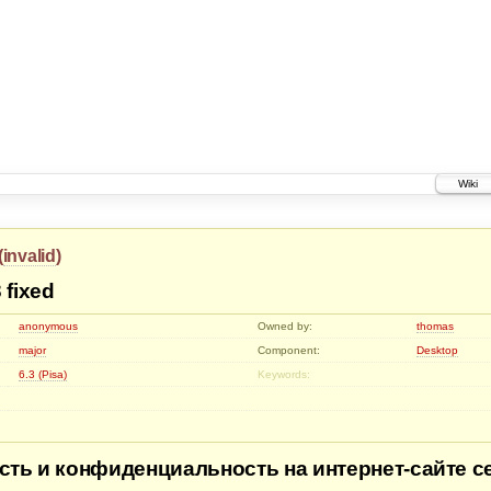
Wiki
(
invalid
)
 fixed
anonymous
Owned by:
thomas
major
Component:
Desktop
6.3 (Pisa)
Keywords:
сть и конфиденциальность на интернет-сайте с